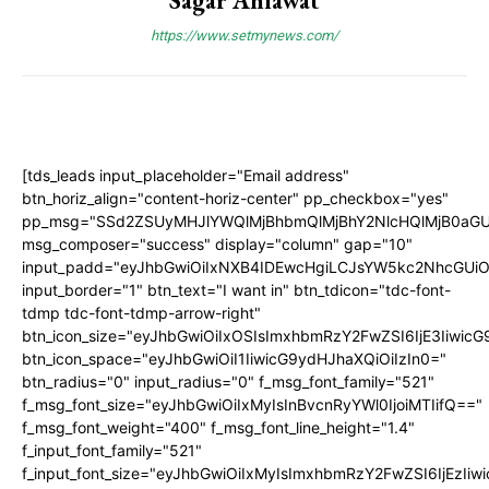
Sagar Ahlawat
https://www.setmynews.com/
[tds_leads input_placeholder="Email address"
btn_horiz_align="content-horiz-center" pp_checkbox="yes"
pp_msg="SSd2ZSUyMHJlYWQlMjBhbmQlMjBhY2NlcHQlMjB0aGU
msg_composer="success" display="column" gap="10"
input_padd="eyJhbGwiOiIxNXB4IDEwcHgiLCJsYW5kc2NhcGUiO
input_border="1" btn_text="I want in" btn_tdicon="tdc-font-
tdmp tdc-font-tdmp-arrow-right"
btn_icon_size="eyJhbGwiOiIxOSIsImxhbmRzY2FwZSI6IjE3Iiwic
btn_icon_space="eyJhbGwiOiI1IiwicG9ydHJhaXQiOiIzIn0="
btn_radius="0" input_radius="0" f_msg_font_family="521"
f_msg_font_size="eyJhbGwiOiIxMyIsInBvcnRyYWl0IjoiMTIifQ=="
f_msg_font_weight="400" f_msg_font_line_height="1.4"
f_input_font_family="521"
f_input_font_size="eyJhbGwiOiIxMyIsImxhbmRzY2FwZSI6IjEzIiw