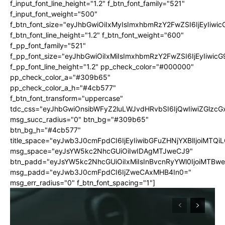
f_input_font_line_height="1.2" f_btn_font_family="521"
f_input_font_weight="500"
f_btn_font_size="eyJhbGwiOiIxMyIsImxhbmRzY2FwZSI6IjEyIiwi
f_btn_font_line_height="1.2" f_btn_font_weight="600"
f_pp_font_family="521"
f_pp_font_size="eyJhbGwiOiIxMiIsImxhbmRzY2FwZSI6IjEyIiwic
f_pp_font_line_height="1.2" pp_check_color="#000000"
pp_check_color_a="#309b65"
pp_check_color_a_h="#4cb577"
f_btn_font_transform="uppercase"
tdc_css="eyJhbGwiOnsibWFyZ2luLWJvdHRvbSI6IjQwIiwiZGlz
msg_succ_radius="0" btn_bg="#309b65"
btn_bg_h="#4cb577"
title_space="eyJwb3J0cmFpdCI6IjEyIiwibGFuZHNjYXBlIjoiMTQi
msg_space="eyJsYW5kc2NhcGUiOiIwIDAgMTJweCJ9"
btn_padd="eyJsYW5kc2NhcGUiOiIxMiIsInBvcnRyYWl0IjoiMTBw
msg_padd="eyJwb3J0cmFpdCI6IjZweCAxMHB4In0="
msg_err_radius="0" f_btn_font_spacing="1"]