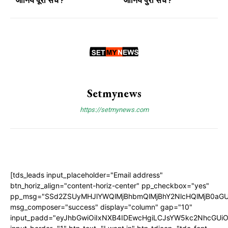
जानिये पूरा सच ?
जानिये पुरा सच ?
Setmynews
https://setmynews.com
[tds_leads input_placeholder="Email address"
btn_horiz_align="content-horiz-center" pp_checkbox="yes"
pp_msg="SSd2ZSUyMHJlYWQlMjBhbmQlMjBhY2NlcHQlMjB0aGU
msg_composer="success" display="column" gap="10"
input_padd="eyJhbGwiOiIxNXB4IDEwcHgiLCJsYW5kc2NhcGUiO