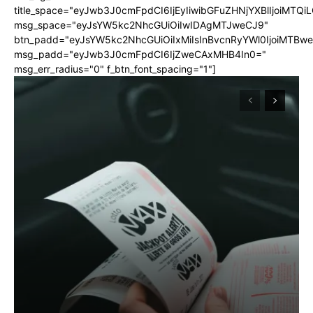
title_space="eyJwb3J0cmFpdCI6IjEyIiwibGFuZHNjYXBlIjoiMTQi
msg_space="eyJsYW5kc2NhcGUiOiIwIDAgMTJweCJ9"
btn_padd="eyJsYW5kc2NhcGUiOiIxMiIsInBvcnRyYWl0IjoiMTBw
msg_padd="eyJwb3J0cmFpdCI6IjZweCAxMHB4In0="
msg_err_radius="0" f_btn_font_spacing="1"]