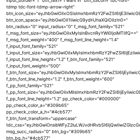
input_border="1" btn_text="I want in" btn_tdicon="tdc-font-
tdmp tdc-font-tdmp-arrow-right"
btn_icon_size="eyJhbGwiOiIxOSIsImxhbmRzY2FwZSI6IjE3Iiwic
btn_icon_space="eyJhbGwiOiI1IiwicG9ydHJhaXQiOiIzIn0="
btn_radius="0" input_radius="0" f_msg_font_family="521"
f_msg_font_size="eyJhbGwiOiIxMyIsInBvcnRyYWl0IjoiMTIifQ=="
f_msg_font_weight="400" f_msg_font_line_height="1.4"
f_input_font_family="521"
f_input_font_size="eyJhbGwiOiIxMyIsImxhbmRzY2FwZSI6IjEzIiw
f_input_font_line_height="1.2" f_btn_font_family="521"
f_input_font_weight="500"
f_btn_font_size="eyJhbGwiOiIxMyIsImxhbmRzY2FwZSI6IjEyIiwi
f_btn_font_line_height="1.2" f_btn_font_weight="600"
f_pp_font_family="521"
f_pp_font_size="eyJhbGwiOiIxMiIsImxhbmRzY2FwZSI6IjEyIiwic
f_pp_font_line_height="1.2" pp_check_color="#000000"
pp_check_color_a="#309b65"
pp_check_color_a_h="#4cb577"
f_btn_font_transform="uppercase"
tdc_css="eyJhbGwiOnsibWFyZ2luLWJvdHRvbSI6IjQwIiwiZGlz
msg_succ_radius="0" btn_bg="#309b65"
btn_bg_h="#4cb577"