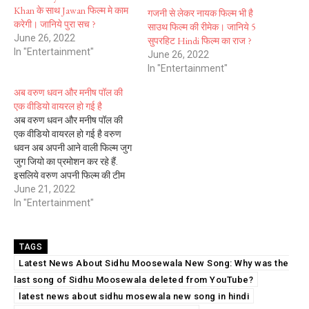
Khan के साथ Jawan फिल्म मे काम
गजनी से लेकर नायक फिल्म भी है
करेगी। जानिये पुरा सच ?
साउथ फिल्म की रीमेक। जानिये 5
June 26, 2022
सुपरहिट Hindi फिल्म का राज ?
In "Entertainment"
June 26, 2022
In "Entertainment"
अब वरुण धवन और मनीष पॉल की
एक वीडियो वायरल हो गई है
अब वरुण धवन और मनीष पॉल की
एक वीडियो वायरल हो गई है वरुण
धवन अब अपनी आने वाली फिल्म जुग
जुग जियो का प्रमोशन कर रहे हैं.
इसलिये वरुण अपनी फिल्म की टीम
और को-स्टार्स संग के साथ अपनी
June 21, 2022
फिल्म जुग जुग जियो के प्रमोशन के
In "Entertainment"
लिये मुंबई से…
TAGS
Latest News About Sidhu Moosewala New Song: Why was the
last song of Sidhu Moosewala deleted from YouTube?
latest news about sidhu mosewala new song in hindi