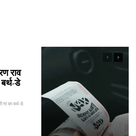
रण राव
र्थ-डे
ां का बर्थ-डे