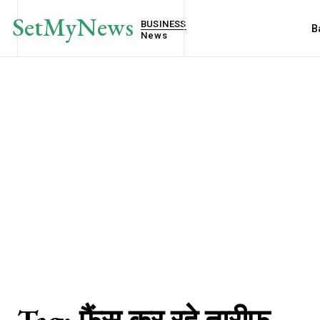
SetMyNews
BUSINESS
B
News