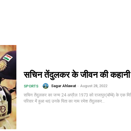
सचिन तेंदुलकर के जीवन की कहानी
Sagar Ahlawat
-
August 28, 2022
SPORTS
सचिन तेंदुलकर का जन्म 24 अप्रैल 1973 को राजापुर(बॉम्बे) के एक मि
परिवार में हुआ था| उनके पिता का नाम रमेश तेंदुलकर...