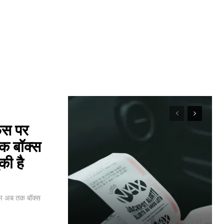
िस पर
क बॉक्स
की है
म अब तक बॉक्स