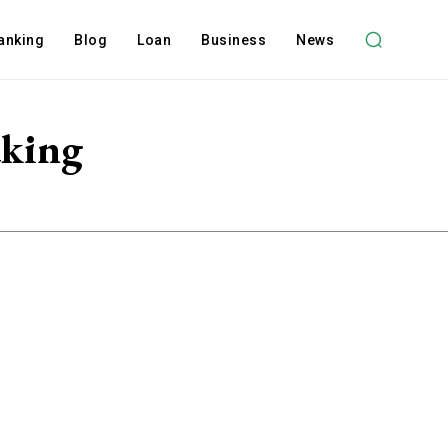
anking
Blog
Loan
Business
News
aking