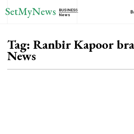
SetMyNews
BUSINESS
B
News
Tag:
Ranbir Kapoor br
News