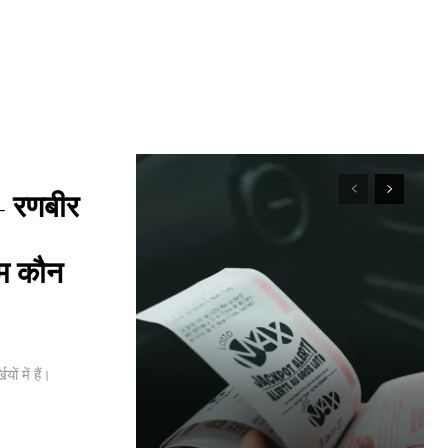
 रणबीर
्म कौन
ं में हैं।