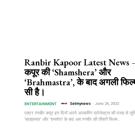
Ranbir Kapoor Latest News –
कपूर की ‘Shamshera’ और
‘Brahmastra’, के बाद अगली फिल
सी है।
Setmynews
-
June 26, 2022
ENTERTAINMENT
एक्टर रणबीर कपूर इन दिनों अपने अपकमिंग प्रोजेक्ट्स की वजह से सुर्खियो
'ब्रह्मास्त्र' और 'शमशेरा' के बाद अब रणबीर की तीसरी फिल्म...