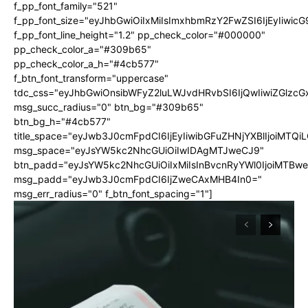
f_pp_font_family="521"
f_pp_font_size="eyJhbGwiOiIxMiIsImxhbmRzY2FwZSI6IjEyIiwic
f_pp_font_line_height="1.2" pp_check_color="#000000"
pp_check_color_a="#309b65"
pp_check_color_a_h="#4cb577"
f_btn_font_transform="uppercase"
tdc_css="eyJhbGwiOnsibWFyZ2luLWJvdHRvbSI6IjQwIiwiZGlz
msg_succ_radius="0" btn_bg="#309b65"
btn_bg_h="#4cb577"
title_space="eyJwb3J0cmFpdCI6IjEyIiwibGFuZHNjYXBlIjoiMTQi
msg_space="eyJsYW5kc2NhcGUiOiIwIDAgMTJweCJ9"
btn_padd="eyJsYW5kc2NhcGUiOiIxMiIsInBvcnRyYWl0IjoiMTBw
msg_padd="eyJwb3J0cmFpdCI6IjZweCAxMHB4In0="
msg_err_radius="0" f_btn_font_spacing="1"]