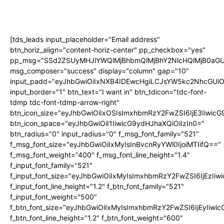
[tds_leads input_placeholder="Email address"
btn_horiz_align="content-horiz-center" pp_checkbox="yes"
pp_msg="SSd2ZSUyMHJlYWQlMjBhbmQlMjBhY2NlcHQlMjB0aGU
msg_composer="success" display="column" gap="10"
input_padd="eyJhbGwiOiIxNXB4IDEwcHgiLCJsYW5kc2NhcGUiO
input_border="1" btn_text="I want in" btn_tdicon="tdc-font-
tdmp tdc-font-tdmp-arrow-right"
btn_icon_size="eyJhbGwiOiIxOSIsImxhbmRzY2FwZSI6IjE3Iiwic
btn_icon_space="eyJhbGwiOiI1IiwicG9ydHJhaXQiOiIzIn0="
btn_radius="0" input_radius="0" f_msg_font_family="521"
f_msg_font_size="eyJhbGwiOiIxMyIsInBvcnRyYWl0IjoiMTIifQ=="
f_msg_font_weight="400" f_msg_font_line_height="1.4"
f_input_font_family="521"
f_input_font_size="eyJhbGwiOiIxMyIsImxhbmRzY2FwZSI6IjEzIiw
f_input_font_line_height="1.2" f_btn_font_family="521"
f_input_font_weight="500"
f_btn_font_size="eyJhbGwiOiIxMyIsImxhbmRzY2FwZSI6IjEyIiwi
f_btn_font_line_height="1.2" f_btn_font_weight="600"