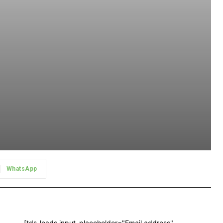
WhatsApp
[tds_leads input_placeholder="Email address"