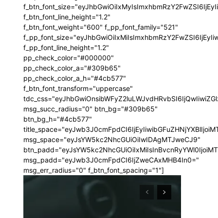
f_btn_font_size="eyJhbGwiOiIxMyIsImxhbmRzY2FwZSI6IjEy
f_btn_font_line_height="1.2"
f_btn_font_weight="600" f_pp_font_family="521"
f_pp_font_size="eyJhbGwiOiIxMiIsImxhbmRzY2FwZSI6IjEyI
f_pp_font_line_height="1.2"
pp_check_color="#000000"
pp_check_color_a="#309b65"
pp_check_color_a_h="#4cb577"
f_btn_font_transform="uppercase"
tdc_css="eyJhbGwiOnsibWFyZ2luLWJvdHRvbSI6IjQwIiwi
msg_succ_radius="0" btn_bg="#309b65"
btn_bg_h="#4cb577"
title_space="eyJwb3J0cmFpdCI6IjEyIiwibGFuZHNjYXBlIjoi
msg_space="eyJsYW5kc2NhcGUiOiIwIDAgMTJweCJ9"
btn_padd="eyJsYW5kc2NhcGUiOiIxMiIsInBvcnRyYWl0IjoiM
msg_padd="eyJwb3J0cmFpdCI6IjZweCAxMHB4In0="
msg_err_radius="0" f_btn_font_spacing="1"]