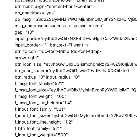
btn_horiz_align="content-horiz-center"
pp_checkbox="yes"
pp_msg="SSd2ZSUyMHJlYWQlMjBhbmQlMjBhY2NlcHQlMjB
msg_composer="success" display="column"
gap="10"
input_padd="eyJhbGwiOiIxNXB4IDEwcHgiLCJsYW5kc2NhcG
input_border="1" btn_text="I want in"
btn_tdicon="tdc-font-tdmp tdc-font-tdmp-
arrow-right"
btn_icon_size="eyJhbGwiOiIxOSIsImxhbmRzY2FwZSI6IjE3I
btn_icon_space="eyJhbGwiOiI1IiwicG9ydHJhaXQiOiIzIn0="
btn_radius="0" input_radius="0"
f_msg_font_family="521"
f_msg_font_size="eyJhbGwiOiIxMyIsInBvcnRyYWl0IjoiMTIif
f_msg_font_weight="400"
f_msg_font_line_height="1.4"
f_input_font_family="521"
f_input_font_size="eyJhbGwiOiIxMyIsImxhbmRzY2FwZSI6IjE
f_input_font_line_height="1.2"
f_btn_font_family="521"
f_input_font_weight="500"