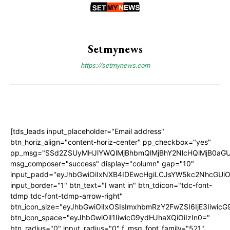
Setmynews
https://setmynews.com
[tds_leads input_placeholder="Email address"
btn_horiz_align="content-horiz-center" pp_checkbox="yes"
pp_msg="SSd2ZSUyMHJlYWQlMjBhbmQlMjBhY2NlcHQlMjB0aGU
msg_composer="success" display="column" gap="10"
input_padd="eyJhbGwiOiIxNXB4IDEwcHgiLCJsYW5kc2NhcGUiO
input_border="1" btn_text="I want in" btn_tdicon="tdc-font-
tdmp tdc-font-tdmp-arrow-right"
btn_icon_size="eyJhbGwiOiIxOSIsImxhbmRzY2FwZSI6IjE3Iiwic
btn_icon_space="eyJhbGwiOiI1IiwicG9ydHJhaXQiOiIzIn0="
btn_radius="0" input_radius="0" f_msg_font_family="521"