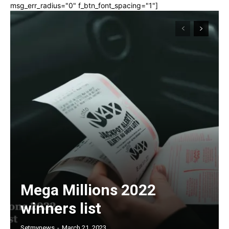
msg_err_radius="0" f_btn_font_spacing="1"]
Mega Millions 2022
winners list
Setmynews
-
March 21, 2023