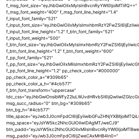
f_msg_font_size="eyJhbGwiOiIxMyIsInBvcnRyYWl0IjoiMTIifQ=="
f_msg_font_weight="400" f_msg_font_line_height="1.4"
f_input_font_family="521"
f_input_font_size="eyJhbGwiOiIxMyIsImxhbmRzY2FwZSI6IjEzIiw
f_input_font_line_height="1.2" f_btn_font_family="521"
f_input_font_weight="500"
f_btn_font_size="eyJhbGwiOiIxMyIsImxhbmRzY2FwZSI6IjEyIiwi
f_btn_font_line_height="1.2" f_btn_font_weight="600"
f_pp_font_family="521"
f_pp_font_size="eyJhbGwiOiIxMiIsImxhbmRzY2FwZSI6IjEyIiwic
f_pp_font_line_height="1.2" pp_check_color="#000000"
pp_check_color_a="#309b65"
pp_check_color_a_h="#4cb577"
f_btn_font_transform="uppercase"
tdc_css="eyJhbGwiOnsibWFyZ2luLWJvdHRvbSI6IjQwIiwiZGlz
msg_succ_radius="0" btn_bg="#309b65"
btn_bg_h="#4cb577"
title_space="eyJwb3J0cmFpdCI6IjEyIiwibGFuZHNjYXBlIjoiMTQi
msg_space="eyJsYW5kc2NhcGUiOiIwIDAgMTJweCJ9"
btn_padd="eyJsYW5kc2NhcGUiOiIxMiIsInBvcnRyYWl0IjoiMTBw
msg_padd="eyJwb3J0cmFpdCI6IjZweCAxMHB4In0="