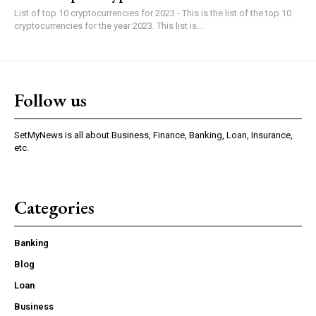
List of top 10 cryptocurrencies for 2023 - This is the list of the top 10
cryptocurrencies for the year 2023. This list is...
Follow us
SetMyNews is all about Business, Finance, Banking, Loan, Insurance,
etc.
Categories
Banking
Blog
Loan
Business