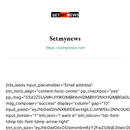
Setmynews
https://setmynews.com
[tds_leads input_placeholder="Email address"
btn_horiz_align="content-horiz-center" pp_checkbox="yes"
pp_msg="SSd2ZSUyMHJlYWQlMjBhbmQlMjBhY2NlcHQlMjB0aGU
msg_composer="success" display="column" gap="10"
input_padd="eyJhbGwiOiIxNXB4IDEwcHgiLCJsYW5kc2NhcGUiO
input_border="1" btn_text="I want in" btn_tdicon="tdc-font-
tdmp tdc-font-tdmp-arrow-right"
btn_icon_size="eyJhbGwiOiIxOSIsImxhbmRzY2FwZSI6IjE3Iiwic