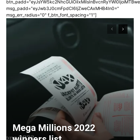
btn_padd="eyJsYW5kc2NhcGUiOiIxMiIsInBvcnRyYWl0IjoiMTBw
msg_padd="eyJwb3J0cmFpdCI6IjZweCAxMHB4In0="
msg_err_radius="0" f_btn_font_spacing="1"]
Mega Millions 2022
winners list