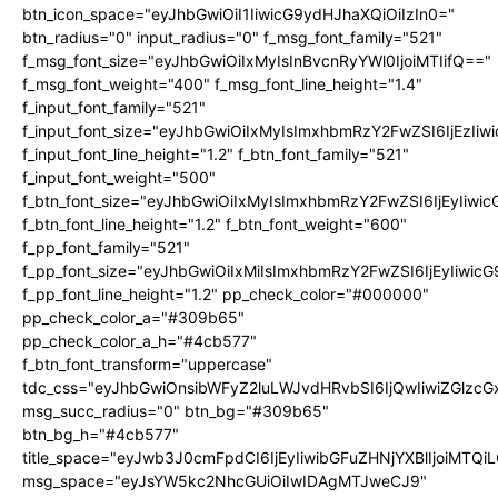
btn_icon_space="eyJhbGwiOiI1IiwicG9ydHJhaXQiOiIzIn0="
btn_radius="0" input_radius="0" f_msg_font_family="521"
f_msg_font_size="eyJhbGwiOiIxMyIsInBvcnRyYWl0IjoiMTIifQ=="
f_msg_font_weight="400" f_msg_font_line_height="1.4"
f_input_font_family="521"
f_input_font_size="eyJhbGwiOiIxMyIsImxhbmRzY2FwZSI6IjEzIiw
f_input_font_line_height="1.2" f_btn_font_family="521"
f_input_font_weight="500"
f_btn_font_size="eyJhbGwiOiIxMyIsImxhbmRzY2FwZSI6IjEyIiwi
f_btn_font_line_height="1.2" f_btn_font_weight="600"
f_pp_font_family="521"
f_pp_font_size="eyJhbGwiOiIxMiIsImxhbmRzY2FwZSI6IjEyIiwic
f_pp_font_line_height="1.2" pp_check_color="#000000"
pp_check_color_a="#309b65"
pp_check_color_a_h="#4cb577"
f_btn_font_transform="uppercase"
tdc_css="eyJhbGwiOnsibWFyZ2luLWJvdHRvbSI6IjQwIiwiZGlz
msg_succ_radius="0" btn_bg="#309b65"
btn_bg_h="#4cb577"
title_space="eyJwb3J0cmFpdCI6IjEyIiwibGFuZHNjYXBlIjoiMTQi
msg_space="eyJsYW5kc2NhcGUiOiIwIDAgMTJweCJ9"