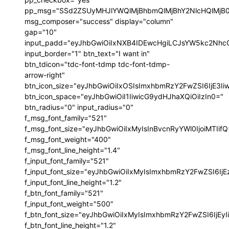
pp_msg="SSd2ZSUyMHJlYWQlMjBhbmQlMjBhY2NlcHQlMjB
msg_composer="success" display="column"
gap="10"
input_padd="eyJhbGwiOiIxNXB4IDEwcHgiLCJsYW5kc2NhcG
input_border="1" btn_text="I want in"
btn_tdicon="tdc-font-tdmp tdc-font-tdmp-
arrow-right"
btn_icon_size="eyJhbGwiOiIxOSIsImxhbmRzY2FwZSI6IjE3I
btn_icon_space="eyJhbGwiOiI1IiwicG9ydHJhaXQiOiIzIn0="
btn_radius="0" input_radius="0"
f_msg_font_family="521"
f_msg_font_size="eyJhbGwiOiIxMyIsInBvcnRyYWl0IjoiMTIif
f_msg_font_weight="400"
f_msg_font_line_height="1.4"
f_input_font_family="521"
f_input_font_size="eyJhbGwiOiIxMyIsImxhbmRzY2FwZSI6IjE
f_input_font_line_height="1.2"
f_btn_font_family="521"
f_input_font_weight="500"
f_btn_font_size="eyJhbGwiOiIxMyIsImxhbmRzY2FwZSI6IjEy
f_btn_font_line_height="1.2"