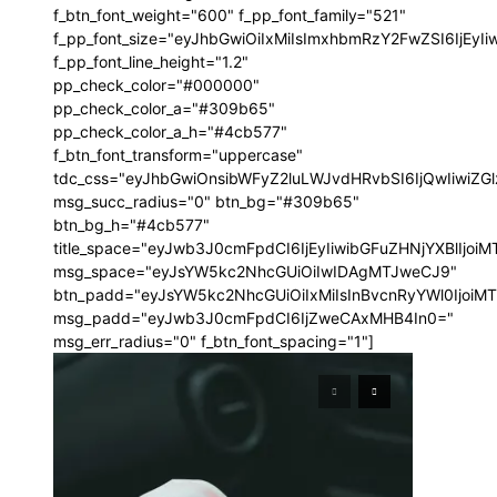
f_btn_font_weight="600" f_pp_font_family="521"
f_pp_font_size="eyJhbGwiOiIxMiIsImxhbmRzY2FwZSI6IjEyI
f_pp_font_line_height="1.2"
pp_check_color="#000000"
pp_check_color_a="#309b65"
pp_check_color_a_h="#4cb577"
f_btn_font_transform="uppercase"
tdc_css="eyJhbGwiOnsibWFyZ2luLWJvdHRvbSI6IjQwIiwi
msg_succ_radius="0" btn_bg="#309b65"
btn_bg_h="#4cb577"
title_space="eyJwb3J0cmFpdCI6IjEyIiwibGFuZHNjYXBlIjoi
msg_space="eyJsYW5kc2NhcGUiOiIwIDAgMTJweCJ9"
btn_padd="eyJsYW5kc2NhcGUiOiIxMiIsInBvcnRyYWl0IjoiM
msg_padd="eyJwb3J0cmFpdCI6IjZweCAxMHB4In0="
msg_err_radius="0" f_btn_font_spacing="1"]