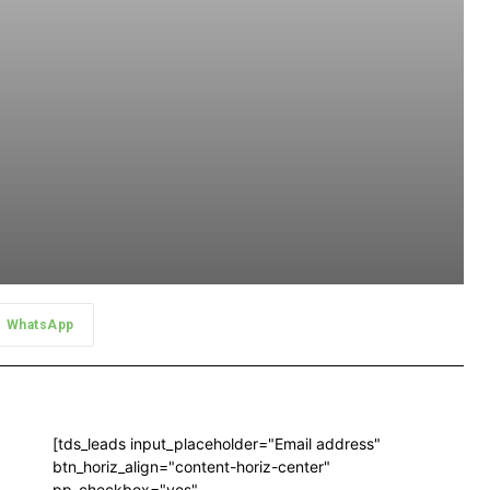
WhatsApp
[tds_leads input_placeholder="Email address"
btn_horiz_align="content-horiz-center"
pp_checkbox="yes"