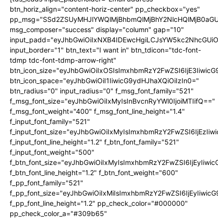
btn_horiz_align="content-horiz-center" pp_checkbox="yes"
pp_msg="SSd2ZSUyMHJlYWQlMjBhbmQlMjBhY2NlcHQlMjB0aGU
msg_composer="success" display="column" gap="10"
input_padd="eyJhbGwiOiIxNXB4IDEwcHgiLCJsYW5kc2NhcGUiO
input_border="1" btn_text="I want in" btn_tdicon="tdc-font-
tdmp tdc-font-tdmp-arrow-right"
btn_icon_size="eyJhbGwiOiIxOSIsImxhbmRzY2FwZSI6IjE3Iiwic
btn_icon_space="eyJhbGwiOiI1IiwicG9ydHJhaXQiOiIzIn0="
btn_radius="0" input_radius="0" f_msg_font_family="521"
f_msg_font_size="eyJhbGwiOiIxMyIsInBvcnRyYWl0IjoiMTIifQ=="
f_msg_font_weight="400" f_msg_font_line_height="1.4"
f_input_font_family="521"
f_input_font_size="eyJhbGwiOiIxMyIsImxhbmRzY2FwZSI6IjEzIiw
f_input_font_line_height="1.2" f_btn_font_family="521"
f_input_font_weight="500"
f_btn_font_size="eyJhbGwiOiIxMyIsImxhbmRzY2FwZSI6IjEyIiwi
f_btn_font_line_height="1.2" f_btn_font_weight="600"
f_pp_font_family="521"
f_pp_font_size="eyJhbGwiOiIxMiIsImxhbmRzY2FwZSI6IjEyIiwic
f_pp_font_line_height="1.2" pp_check_color="#000000"
pp_check_color_a="#309b65"