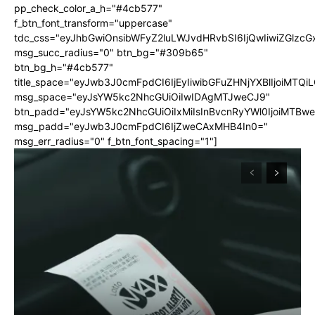
pp_check_color_a_h="#4cb577"
f_btn_font_transform="uppercase"
tdc_css="eyJhbGwiOnsibWFyZ2luLWJvdHRvbSI6IjQwIiwiZGlz
msg_succ_radius="0" btn_bg="#309b65"
btn_bg_h="#4cb577"
title_space="eyJwb3J0cmFpdCI6IjEyIiwibGFuZHNjYXBlIjoiMTQi
msg_space="eyJsYW5kc2NhcGUiOiIwIDAgMTJweCJ9"
btn_padd="eyJsYW5kc2NhcGUiOiIxMiIsInBvcnRyYWl0IjoiMTBw
msg_padd="eyJwb3J0cmFpdCI6IjZweCAxMHB4In0="
msg_err_radius="0" f_btn_font_spacing="1"]