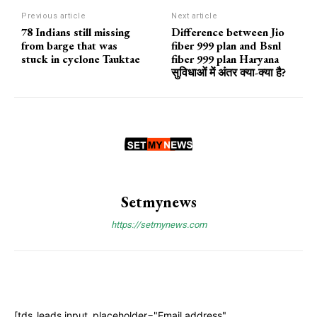
Previous article
Next article
78 Indians still missing
Difference between Jio
from barge that was
fiber 999 plan and Bsnl
stuck in cyclone Tauktae
fiber 999 plan Haryana
सुविधाओं में अंतर क्या-क्या है?
Setmynews
https://setmynews.com
[tds_leads input_placeholder="Email address"